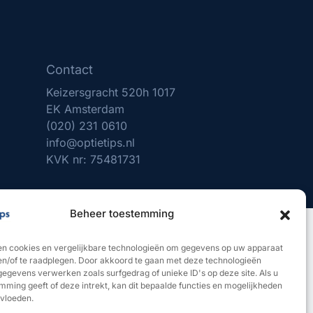
Contact
Keizersgracht 520h 1017
EK Amsterdam
(020) 231 0610
info@optietips.nl
KVK nr: 75481731
Beheer toestemming
ent volledig verantwoordelijk voor uw eigen beleggingsbeslissingen. In
en cookies en vergelijkbare technologieën om gegevens op uw apparaat
ntenis. Optietips garandeert geen resultaten of rendementen." Optietips
 en/of te raadplegen. Door akkoord te gaan met deze technologieën
gegevens verwerken zoals surfgedrag of unieke ID's op deze site. Als u
mming geeft of deze intrekt, kan dit bepaalde functies en mogelijkheden
nvloeden.