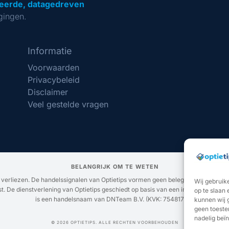
eerde, datagedreven
gingen.
Informatie
Voorwaarden
Privacybeleid
Disclaimer
Veel gestelde vragen
BELANGRIJK OM TE WETEN
g verliezen. De handelssignalen van Optietips vormen geen beleggingsadvies. U b
Wij gebruik
. De dienstverlening van Optietips geschiedt op basis van een inspanningsverbi
op te slaan
is een handelsnaam van DNTeam B.V. (KVK: 75481731).
kunnen wij 
geen toeste
nadelig beï
© 2026 OPTIETIPS. ALLE RECHTEN VOORBEHOUDEN