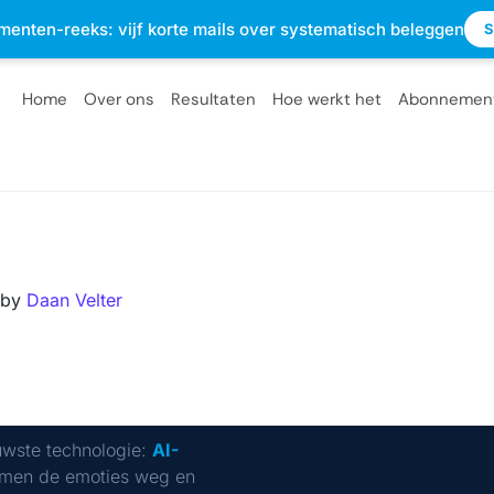
sterdam
info@optietips.nl
020 - 2310610
menten-reeks: vijf korte mails over systematisch beleggen
S
Home
Over ons
Resultaten
Hoe werkt het
Abonnemen
by
Daan Velter
uwste technologie:
AI-
men de emoties weg en