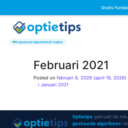
Keizersgracht 520h 1017 EK Am
Gratis Funda
AI-gestuurd algoritmisch traden
Februari 2021
Posted on
februari 9, 2026
(april 16, 2026)
Januari 2021
Optietips
gebruikt de nie
gestuurde algoritmes
ne