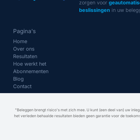
zorgen voor
geautomatis
beslissingen
in uw beleg
Pagina's
Home
Over ons
Resultaten
Hoe werkt het
Abonnementen
Blog
Contact
"Beleggen brengt risico's met zich mee. U kunt (een deel van) uw inle
het verleden behaalde resultaten bieden geen garantie voor de toekomst