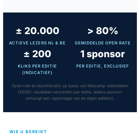
± 20.000
> 80%
ACTIEVE LEZERS NL & BE
GEMIDDELDE OPEN RATE
± 200
1 sponsor
KLIKS PER EDITIE
PER EDITIE, EXCLUSIEF
(INDICATIEF)
Open rate en doorklikratio op basis van Mailcamp-statistieken
(2026); resultaten verschillen per editie. Iedere sponsor
ontvangt een rapportage van de eigen editie(s).
WIE U BEREIKT