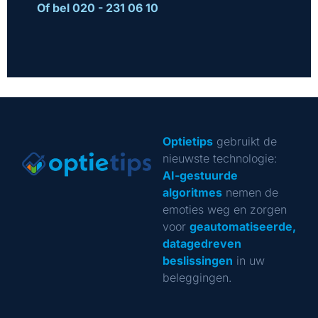
Of bel 020 - 231 06 10
Optietips
gebruikt de
nieuwste technologie:
AI-gestuurde
algoritmes
nemen de
emoties weg en zorgen
voor
geautomatiseerde,
datagedreven
beslissingen
in uw
beleggingen.