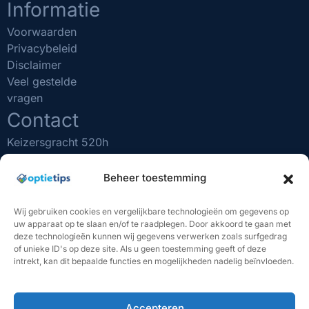
Informatie
Voorwaarden
Privacybeleid
Disclaimer
Veel gestelde
vragen
Contact
Keizersgracht 520h
1017 EK Amsterdam
(020) 231 0610
Beheer toestemming
info@optietips.nl
KVK nr: 75481731
Wij gebruiken cookies en vergelijkbare technologieën om gegevens op
uw apparaat op te slaan en/of te raadplegen. Door akkoord te gaan met
BELANGRIJK OM TE WETEN
deze technologieën kunnen wij gegevens verwerken zoals surfgedrag
of unieke ID's op deze site. Als u geen toestemming geeft of deze
"Beleggen brengt risico's met zich mee. U kunt (een deel
intrekt, kan dit bepaalde functies en mogelijkheden nadelig beïnvloeden.
van) uw inleg verliezen. De handelssignalen van Optietips
vormen geen beleggingsadvies. U bent volledig
verantwoordelijk voor uw eigen beleggingsbeslissingen. In
het verleden behaalde resultaten bieden geen garantie
Accepteren