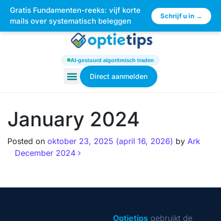
Gratis Fundamenten-reeks: vijf korte
×
Schrijf u in →
mails over systematisch beleggen
AI-gestuurd algoritmisch traden
Direct aanmelden
January 2024
Posted on
oktober 23, 2025
(april 16, 2026)
by
Ark
December 2024
Optietips
gebruikt de