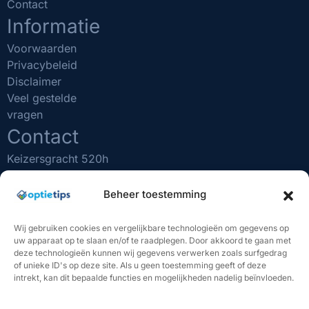
Contact
Informatie
Voorwaarden
Privacybeleid
Disclaimer
Veel gestelde
vragen
Contact
Keizersgracht 520h
1017 EK Amsterdam
(020) 231 0610
Beheer toestemming
info@optietips.nl
KVK nr: 75481731
Wij gebruiken cookies en vergelijkbare technologieën om gegevens op
uw apparaat op te slaan en/of te raadplegen. Door akkoord te gaan met
BELANGRIJK OM TE WETEN
deze technologieën kunnen wij gegevens verwerken zoals surfgedrag
of unieke ID's op deze site. Als u geen toestemming geeft of deze
"Beleggen brengt risico's met zich mee. U kunt (een deel
intrekt, kan dit bepaalde functies en mogelijkheden nadelig beïnvloeden.
van) uw inleg verliezen. De handelssignalen van Optietips
vormen geen beleggingsadvies. U bent volledig