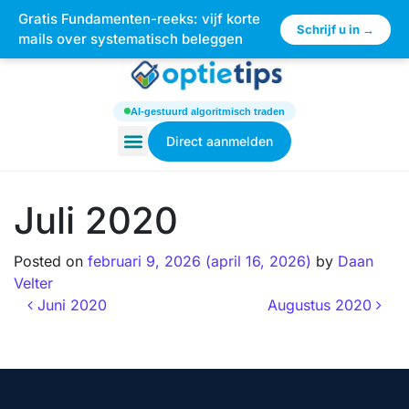
Gratis Fundamenten-reeks: vijf korte
×
Schrijf u in →
mails over systematisch beleggen
AI-gestuurd algoritmisch traden
Direct aanmelden
Juli 2020
Posted on
februari 9, 2026
(april 16, 2026)
by
Daan
Velter
Juni 2020
Augustus 2020