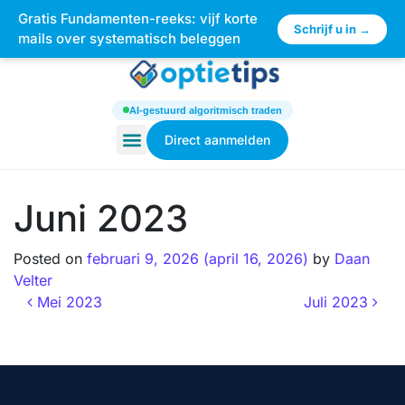
Gratis Fundamenten-reeks: vijf korte
×
Schrijf u in →
mails over systematisch beleggen
AI-gestuurd algoritmisch traden
Direct aanmelden
Juni 2023
Posted on
februari 9, 2026
(april 16, 2026)
by
Daan
Velter
Mei 2023
Juli 2023