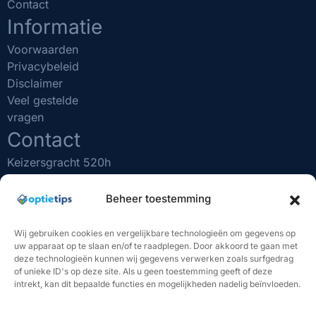
Contact
Informatie
Voorwaarden
Privacybeleid
Disclaimer
Veel gestelde
vragen
Contact
Keizersgracht 520h
1017 EK Amsterdam
(020) 231 0610
Beheer toestemming
info@optietips.nl
KVK nr: 75481731
Wij gebruiken cookies en vergelijkbare technologieën om gegevens op
uw apparaat op te slaan en/of te raadplegen. Door akkoord te gaan met
BELANGRIJK OM TE WETEN
deze technologieën kunnen wij gegevens verwerken zoals surfgedrag
of unieke ID's op deze site. Als u geen toestemming geeft of deze
"Beleggen brengt risico's met zich mee. U kunt (een deel
intrekt, kan dit bepaalde functies en mogelijkheden nadelig beïnvloeden.
van) uw inleg verliezen. De handelssignalen van Optietips
vormen geen beleggingsadvies. U bent volledig