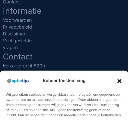
Contact
Informatie
Voorwaarden
Privacybeleid
Disclaimer
Veel gestelde
vragen
Contact
Keizersgracht 520h
1017 EK Amsterdam
(020) 231 0610
Beheer toestemming
info@optietips.nl
KVK nr: 75481731
Wij gebruiken cookies en vergelijkbare technologieën om gegevens op
uw apparaat op te slaan en/of te raadplegen. Door akkoord te gaan met
BELANGRIJK OM TE WETEN
deze technologieën kunnen wij gegevens verwerken zoals surfgedrag
of unieke ID's op deze site. Als u geen toestemming geeft of deze
"Beleggen brengt risico's met zich mee. U kunt (een deel
intrekt, kan dit bepaalde functies en mogelijkheden nadelig beïnvloeden.
van) uw inleg verliezen. De handelssignalen van Optietips
vormen geen beleggingsadvies. U bent volledig