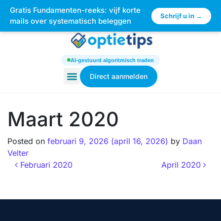
Gratis Fundamenten-reeks: vijf korte
×
Schrijf u in →
mails over systematisch beleggen
AI-gestuurd algoritmisch traden
Direct aanmelden
Maart 2020
Posted on
februari 9, 2026
(april 16, 2026)
by
Daan
Velter
Februari 2020
April 2020