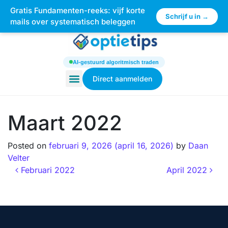
Gratis Fundamenten-reeks: vijf korte
×
Schrijf u in →
mails over systematisch beleggen
AI-gestuurd algoritmisch traden
Direct aanmelden
Maart 2022
Posted on
februari 9, 2026
(april 16, 2026)
by
Daan
Velter
Februari 2022
April 2022