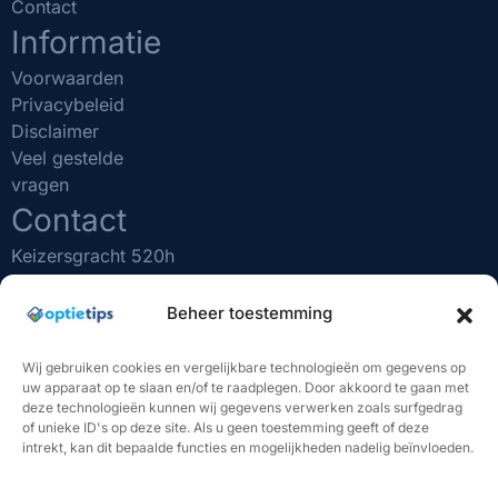
Contact
Informatie
Voorwaarden
Privacybeleid
Disclaimer
Veel gestelde
vragen
Contact
Keizersgracht 520h
1017 EK Amsterdam
(020) 231 0610
Beheer toestemming
info@optietips.nl
KVK nr: 75481731
Wij gebruiken cookies en vergelijkbare technologieën om gegevens op
uw apparaat op te slaan en/of te raadplegen. Door akkoord te gaan met
BELANGRIJK OM TE WETEN
deze technologieën kunnen wij gegevens verwerken zoals surfgedrag
of unieke ID's op deze site. Als u geen toestemming geeft of deze
"Beleggen brengt risico's met zich mee. U kunt (een deel
intrekt, kan dit bepaalde functies en mogelijkheden nadelig beïnvloeden.
van) uw inleg verliezen. De handelssignalen van Optietips
vormen geen beleggingsadvies. U bent volledig