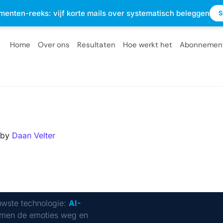
sterdam
info@optietips.nl
020 - 2310610
menten-reeks: vijf korte mails over systematisch beleggen
S
Home
Over ons
Resultaten
Hoe werkt het
Abonnemen
by
Daan Velter
uwste technologie:
AI-
men de emoties weg en