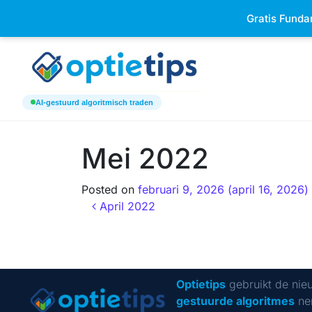
Keizersgracht 520h 1017 EK Am
Gratis Funda
AI-gestuurd algoritmisch traden
Mei 2022
Posted on
februari 9, 2026
(april 16, 2026)
April 2022
Optietips
gebruikt de nie
gestuurde algoritmes
ne