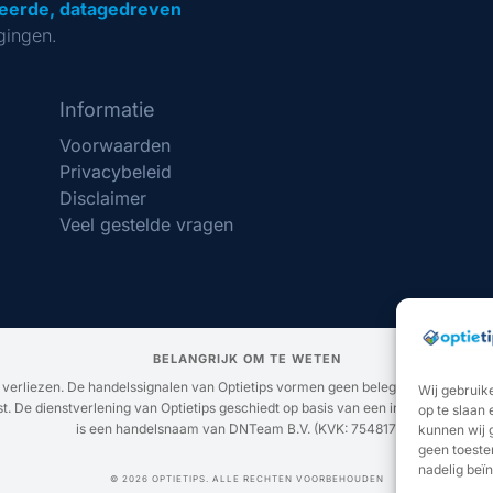
eerde, datagedreven
gingen.
Informatie
Voorwaarden
Privacybeleid
Disclaimer
Veel gestelde vragen
BELANGRIJK OM TE WETEN
g verliezen. De handelssignalen van Optietips vormen geen beleggingsadvies. U b
Wij gebruik
. De dienstverlening van Optietips geschiedt op basis van een inspanningsverbi
op te slaan
is een handelsnaam van DNTeam B.V. (KVK: 75481731).
kunnen wij 
geen toeste
nadelig beï
© 2026 OPTIETIPS. ALLE RECHTEN VOORBEHOUDEN