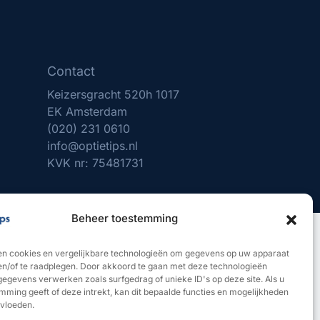
Contact
Keizersgracht 520h 1017
EK Amsterdam
(020) 231 0610
info@optietips.nl
KVK nr: 75481731
Beheer toestemming
ent volledig verantwoordelijk voor uw eigen beleggingsbeslissingen. In
en cookies en vergelijkbare technologieën om gegevens op uw apparaat
ntenis. Optietips garandeert geen resultaten of rendementen." Optietips
 en/of te raadplegen. Door akkoord te gaan met deze technologieën
gegevens verwerken zoals surfgedrag of unieke ID's op deze site. Als u
mming geeft of deze intrekt, kan dit bepaalde functies en mogelijkheden
nvloeden.