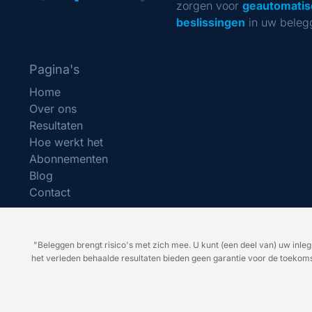
zorgen voor
geautomatis
beslissingen
in uw beleg
Pagina's
Home
Over ons
Resultaten
Hoe werkt het
Abonnementen
Blog
Contact
"Beleggen brengt risico's met zich mee. U kunt (een deel van) uw inle
het verleden behaalde resultaten bieden geen garantie voor de toekomst