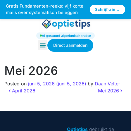
Gratis Fundamenten-reeks: vijf korte
×
Schrijf u in →
mails over systematisch beleggen
AI-gestuurd algoritmisch traden
Direct aanmelden
Mei 2026
Posted on
juni 5, 2026
(juni 5, 2026)
by
Daan Velter
April 2026
Mei 2026
Optietips
gebruikt de