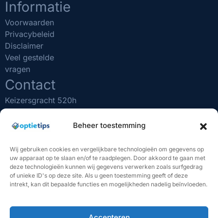
Informatie
Voorwaarden
Privacybeleid
Disclaimer
Veel gestelde
vragen
Contact
Keizersgracht 520h
1017 EK Amsterdam
(020) 231 0610
Beheer toestemming
info@optietips.nl
KVK nr: 75481731
Wij gebruiken cookies en vergelijkbare technologieën om gegevens op
uw apparaat op te slaan en/of te raadplegen. Door akkoord te gaan met
BELANGRIJK OM TE WETEN
deze technologieën kunnen wij gegevens verwerken zoals surfgedrag
of unieke ID's op deze site. Als u geen toestemming geeft of deze
"Beleggen brengt risico's met zich mee. U kunt (een deel
intrekt, kan dit bepaalde functies en mogelijkheden nadelig beïnvloeden.
van) uw inleg verliezen. De handelssignalen van Optietips
vormen geen beleggingsadvies. U bent volledig
verantwoordelijk voor uw eigen beleggingsbeslissingen. In
het verleden behaalde resultaten bieden geen garantie
Accepteren