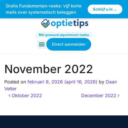
Gratis Fundamenten-reeks: vijf korte
×
Schrijf u in →
mails over systematisch beleggen
AI-gestuurd algoritmisch traden
Direct aanmelden
November 2022
Posted on
februari 9, 2026
(april 16, 2026)
by
Daan
Velter
Oktober 2022
December 2022