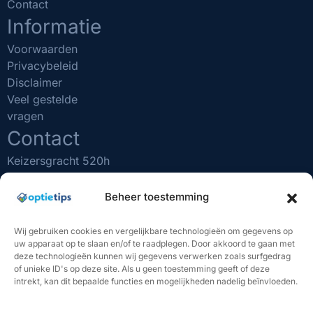
Contact
Informatie
Voorwaarden
Privacybeleid
Disclaimer
Veel gestelde
vragen
Contact
Keizersgracht 520h
1017 EK Amsterdam
(020) 231 0610
Beheer toestemming
info@optietips.nl
KVK nr: 75481731
Wij gebruiken cookies en vergelijkbare technologieën om gegevens op
uw apparaat op te slaan en/of te raadplegen. Door akkoord te gaan met
BELANGRIJK OM TE WETEN
deze technologieën kunnen wij gegevens verwerken zoals surfgedrag
of unieke ID's op deze site. Als u geen toestemming geeft of deze
"Beleggen brengt risico's met zich mee. U kunt (een deel
intrekt, kan dit bepaalde functies en mogelijkheden nadelig beïnvloeden.
van) uw inleg verliezen. De handelssignalen van Optietips
vormen geen beleggingsadvies. U bent volledig