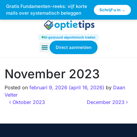
Gratis Fundamenten-reeks: vijf korte
×
Schrijf u in →
mails over systematisch beleggen
AI-gestuurd algoritmisch traden
Direct aanmelden
November 2023
Posted on
februari 9, 2026
(april 16, 2026)
by
Daan
Velter
Oktober 2023
December 2023