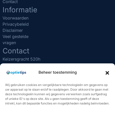
Contact
Informatie
Voorwaarden
Privacybeleid
Disclaimer
Veel gestelde
vragen
Contact
Keizersgracht 520h
1017 EK Amsterdam
(020) 231 0610
Beheer toestemming
info@optietips.nl
KVK nr: 75481731
Wij gebruiken cookies en vergelijkbare technologieën om gegevens op
uw apparaat op te slaan en/of te raadplegen. Door akkoord te gaan met
BELANGRIJK OM TE WETEN
deze technologieën kunnen wij gegevens verwerken zoals surfgedrag
of unieke ID's op deze site. Als u geen toestemming geeft of deze
"Beleggen brengt risico's met zich mee. U kunt (een deel
intrekt, kan dit bepaalde functies en mogelijkheden nadelig beïnvloeden.
van) uw inleg verliezen. De handelssignalen van Optietips
vormen geen beleggingsadvies. U bent volledig