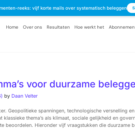
sterdam
info@optietips.nl
020 - 2310610
menten-reeks: vijf korte mails over systematisch beleggen
S
Home
Over ons
Resultaten
Hoe werkt het
Abonnemen
lemma’s voor duurzame belegge
6)
by
Daan Velter
r. Geopolitieke spanningen, technologische versnelling e
t klassieke thema’s als klimaat, sociale gelijkheid en gover
 te beoordelen. Hieronder vijf vraagstukken die duurzame b