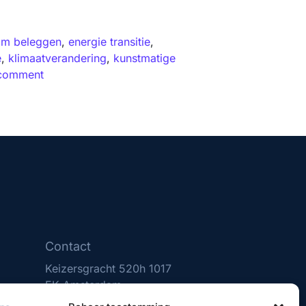
am beleggen
,
energie transitie
,
e
,
klimaatverandering
,
kunstmatige
 comment
Contact
Keizersgracht 520h 1017
EK Amsterdam
(020) 231 0610