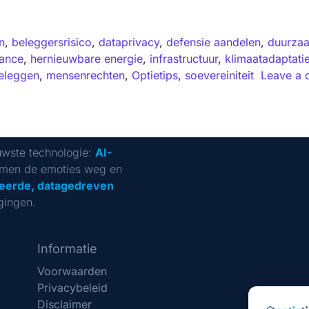
n
,
beleggersrisico
,
dataprivacy
,
defensie aandelen
,
duurza
ance
,
hernieuwbare energie
,
infrastructuur
,
klimaatadaptati
beleggen
,
mensenrechten
,
Optietips
,
soevereiniteit
Leave a
uwste technologie:
AI-
men de emoties weg en
eerde, datagedreven
gingen.
Informatie
Voorwaarden
Privacybeleid
Disclaimer