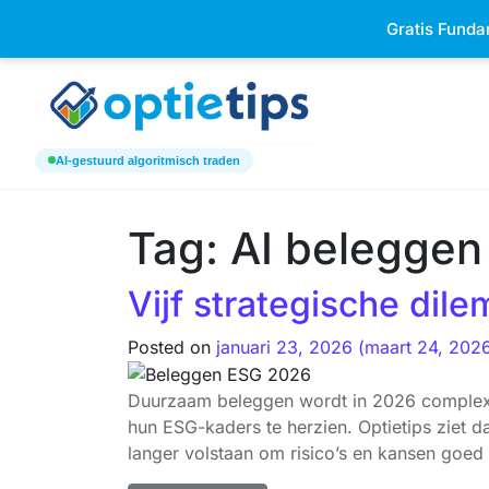
Keizersgracht 520h 1017 EK Am
Gratis Funda
AI-gestuurd algoritmisch traden
Tag:
AI beleggen
Vijf strategische di
Posted on
januari 23, 2026
(maart 24, 202
Duurzaam beleggen wordt in 2026 complexe
hun ESG-kaders te herzien. Optietips ziet da
langer volstaan om risico’s en kansen goed