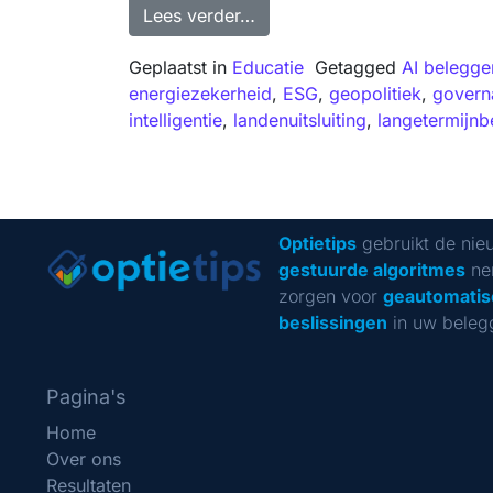
Lees verder…
Geplaatst in
Educatie
Getagged
AI belegge
energiezekerheid
,
ESG
,
geopolitiek
,
govern
intelligentie
,
landenuitsluiting
,
langetermijn
Optietips
gebruikt de nie
gestuurde algoritmes
ne
zorgen voor
geautomatis
beslissingen
in uw beleg
Pagina's
Home
Over ons
Resultaten