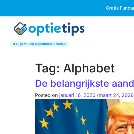
Keizersgracht 520h 1017 EK Am
Gratis Funda
AI-gestuurd algoritmisch traden
Tag:
Alphabet
De belangrijkste aand
Posted on
januari 16, 2026
(maart 24, 202