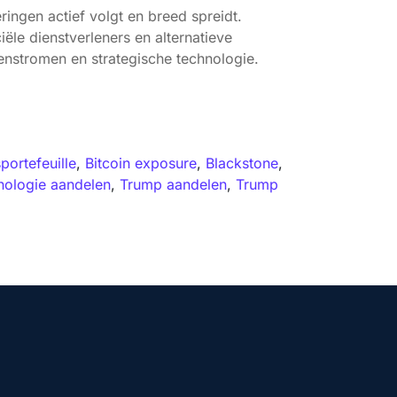
ingen actief volgt en breed spreidt.
iële dienstverleners en alternatieve
tenstromen en strategische technologie.
portefeuille
,
Bitcoin exposure
,
Blackstone
,
nologie aandelen
,
Trump aandelen
,
Trump