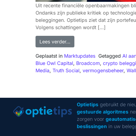
Uit recente financiële openbaarmakingen bli
Ondanks zijn publieke kritiek op technologie
beleggingen. Optietips ziet dat zijn portefe
Volgens schattingen wordt […]
Lees verder…
Geplaatst in
Marktupdates
Getagged
AI aa
Blue Owl Capital
,
Broadcom
,
crypto belegg
Media
,
Truth Social
,
vermogensbeheer
,
Wall
Optietips
gebruikt de nie
gestuurde algoritmes
ne
zorgen voor
geautomatis
beslissingen
in uw beleg