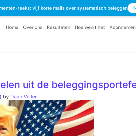
sterdam
info@optietips.nl
020 - 2310610
menten-reeks: vijf korte mails over systematisch beleggen
S
Home
Over ons
Resultaten
Hoe werkt het
Abonnemen
elen uit de beleggingsportef
6)
by
Daan Velter