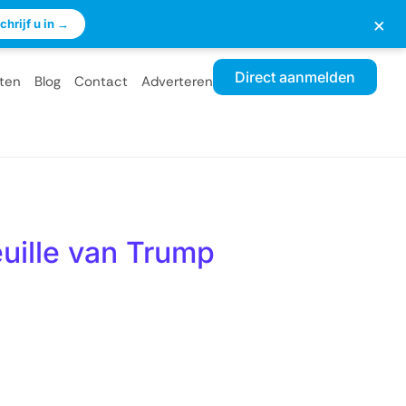
×
chrijf u in →
Direct aanmelden
ten
Blog
Contact
Adverteren
euille van Trump