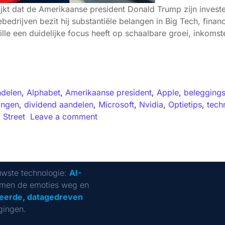
jkt dat de Amerikaanse president Donald Trump zijn invester
bedrijven bezit hij substantiële belangen in Big Tech, financ
uille een duidelijke focus heeft op schaalbare groei, inkoms
ndelen
,
Alphabet
,
Amerikaanse president
,
Apple
,
beleggings
ingen
,
dividend aandelen
,
Microsoft
,
Nvidia
,
Optietips
,
tech
 Street
Leave a comment
uwste technologie:
AI-
men de emoties weg en
eerde, datagedreven
gingen.