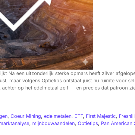
ijkt Na een uitzonderlijk sterke opmars heeft zilver afgelo
t, maar volgens Optietips ontstaat juist nu ruimte voor sel
 achter op het edelmetaal zelf — en precies dat patroon zi
gen
,
Coeur Mining
,
edelmetalen
,
ETF
,
First Majestic
,
Fresnil
marktanalyse
,
mijnbouwaandelen
,
Optietips
,
Pan American S