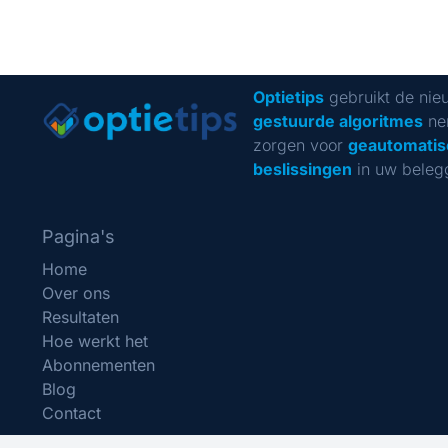
Optietips
gebruikt de nie
gestuurde algoritmes
ne
zorgen voor
geautomatis
beslissingen
in uw beleg
Pagina's
Home
Over ons
Resultaten
Hoe werkt het
Abonnementen
Blog
Contact