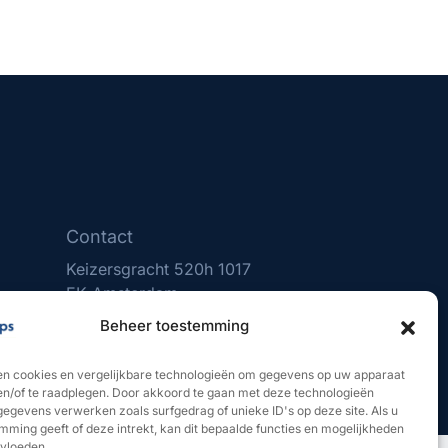
Contact
Keizersgracht 520h 1017
EK Amsterdam
(020) 231 0610
Beheer toestemming
info@optietips.nl
KVK nr: 75481731
en cookies en vergelijkbare technologieën om gegevens op uw apparaat
 en/of te raadplegen. Door akkoord te gaan met deze technologieën
gegevens verwerken zoals surfgedrag of unieke ID's op deze site. Als u
mming geeft of deze intrekt, kan dit bepaalde functies en mogelijkheden
nvloeden.