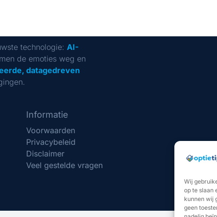
uwste technologie:
AI-
men de emoties weg en
eerde, datagedreven
gingen.
Informatie
Voorwaarden
Privacybeleid
Disclaimer
Veel gestelde vragen
Wij gebruik
op te slaan
kunnen wij 
geen toeste
nadelig beï