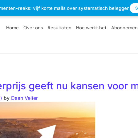
sterdam
info@optietips.nl
020 - 2310610
menten-reeks: vijf korte mails over systematisch beleggen
S
Home
Over ons
Resultaten
Hoe werkt het
Abonnemen
verprijs geeft nu kansen voor
6)
by
Daan Velter