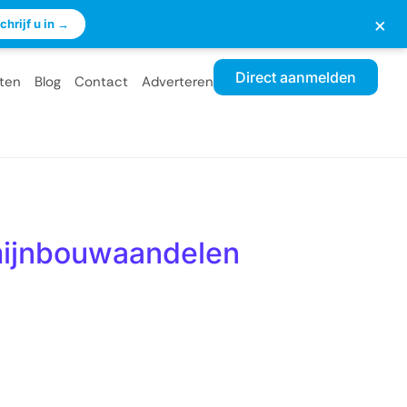
×
chrijf u in →
Direct aanmelden
ten
Blog
Contact
Adverteren
 mijnbouwaandelen