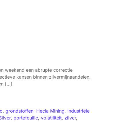
pen weekend een abrupte correctie
ectieve kansen binnen zilvermijnaandelen.
en […]
lo
,
grondstoffen
,
Hecla Mining
,
industriële
ilver
,
portefeuille
,
volatiliteit
,
zilver
,