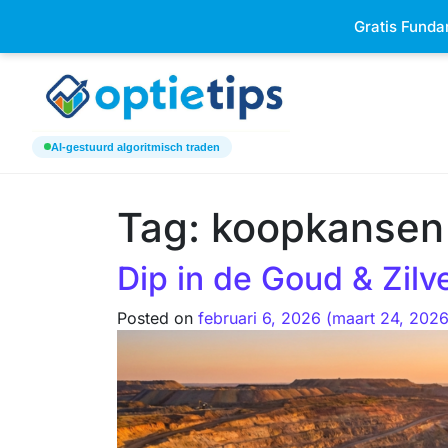
Keizersgracht 520h 1017 EK Am
Gratis Funda
AI-gestuurd algoritmisch traden
Tag:
koopkansen
Dip in de Goud & Zil
Posted on
februari 6, 2026
(maart 24, 202