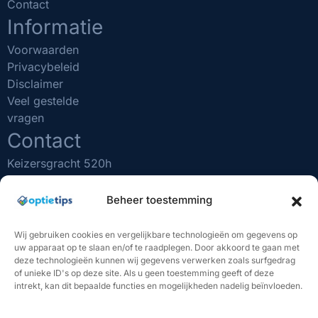
Contact
Informatie
Voorwaarden
Privacybeleid
Disclaimer
Veel gestelde
vragen
Contact
Keizersgracht 520h
1017 EK Amsterdam
(020) 231 0610
Beheer toestemming
info@optietips.nl
KVK nr: 75481731
Wij gebruiken cookies en vergelijkbare technologieën om gegevens op
uw apparaat op te slaan en/of te raadplegen. Door akkoord te gaan met
BELANGRIJK OM TE WETEN
deze technologieën kunnen wij gegevens verwerken zoals surfgedrag
of unieke ID's op deze site. Als u geen toestemming geeft of deze
"Beleggen brengt risico's met zich mee. U kunt (een deel
intrekt, kan dit bepaalde functies en mogelijkheden nadelig beïnvloeden.
van) uw inleg verliezen. De handelssignalen van Optietips
vormen geen beleggingsadvies. U bent volledig