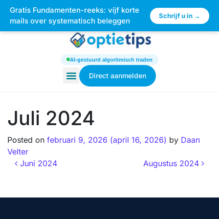
Gratis Fundamenten-reeks: vijf korte
×
Schrijf u in →
mails over systematisch beleggen
AI-gestuurd algoritmisch traden
Direct aanmelden
Juli 2024
Posted on
februari 9, 2026
(april 16, 2026)
by
Daan
Velter
Juni 2024
Augustus 2024