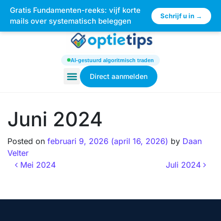
Gratis Fundamenten-reeks: vijf korte
×
Schrijf u in →
mails over systematisch beleggen
AI-gestuurd algoritmisch traden
Direct aanmelden
Juni 2024
Posted on
februari 9, 2026
(april 16, 2026)
by
Daan
Velter
Mei 2024
Juli 2024