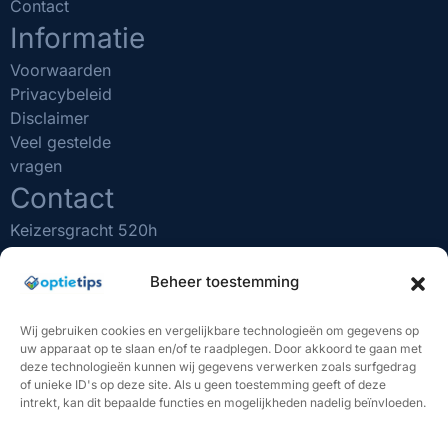
Contact
Informatie
Voorwaarden
Privacybeleid
Disclaimer
Veel gestelde
vragen
Contact
Keizersgracht 520h
1017 EK Amsterdam
(020) 231 0610
Beheer toestemming
info@optietips.nl
KVK nr: 75481731
Wij gebruiken cookies en vergelijkbare technologieën om gegevens op
uw apparaat op te slaan en/of te raadplegen. Door akkoord te gaan met
BELANGRIJK OM TE WETEN
deze technologieën kunnen wij gegevens verwerken zoals surfgedrag
of unieke ID's op deze site. Als u geen toestemming geeft of deze
"Beleggen brengt risico's met zich mee. U kunt (een deel
intrekt, kan dit bepaalde functies en mogelijkheden nadelig beïnvloeden.
van) uw inleg verliezen. De handelssignalen van Optietips
vormen geen beleggingsadvies. U bent volledig